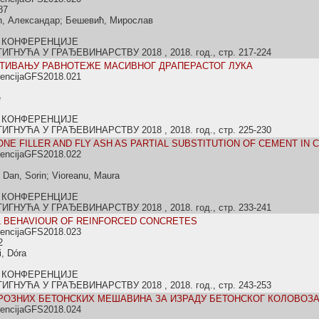
87
ић, Александар; Бешевић, Мирослав
 КОНФЕРЕНЦИЈЕ
НУЋА У ГРАЂЕВИНАРСТВУ 2018 , 2018. год., стр. 217-224
ТИВАЊУ РАВНОТЕЖЕ МАСИВНОГ ДРАПЕРАСТОГ ЛУКА
rencijaGFS2018.021
е
 КОНФЕРЕНЦИЈЕ
НУЋА У ГРАЂЕВИНАРСТВУ 2018 , 2018. год., стр. 225-230
ONE FILLER AND FLY ASH AS PARTIAL SUBSTITUTION OF CEMENT IN
rencijaGFS2018.022
; Dan, Sorin; Vioreanu, Maura
 КОНФЕРЕНЦИЈЕ
НУЋА У ГРАЂЕВИНАРСТВУ 2018 , 2018. год., стр. 233-241
 BEHAVIOUR OF REINFORCED CONCRETES
rencijaGFS2018.023
2
i, Dóra
 КОНФЕРЕНЦИЈЕ
НУЋА У ГРАЂЕВИНАРСТВУ 2018 , 2018. год., стр. 243-253
ОЗНИХ БЕТОНСКИХ МЕШАВИНА ЗА ИЗРАДУ БЕТОНСКОГ КОЛОВОЗ
rencijaGFS2018.024