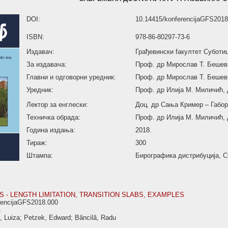
DOI:
10.14415/konferencijaGFS2018
ISBN:
978-86-80297-73-6
Издавач:
Грађевински fакултет Суботи
За издавача:
Проф. др Мирослав Т. Бешев
Главни и одговорни уредник:
Проф. др Мирослав Т. Бешев
Уредник:
Проф. др Илија М. Миличић, 
Лектор за енглески:
Доц. др Сања Кример – Габо
Техничка обрада:
Проф. др Илија М. Миличић, 
Година издања:
2018.
Тираж:
300
Штампа:
Бирографика дистрибуција, С
S - LENGTH LIMITATION, TRANSITION SLABS, EXAMPLES
rencijaGFS2018.000
4
, Luiza; Petzek, Edward; Băncilă, Radu