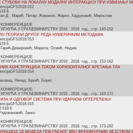
 СТУБОВА НА ЛОКАЛНУ МОДАЛНУ ИНТЕРАКЦИЈУ ПРИ ИЗВИЈАЊУ М
rencijaGFS2018.012
519.6
ан Д.; Марић, Петар; Живанов, Жарко; Хајдуковић, Мирослав
 КОНФЕРЕНЦИЈЕ
НУЋА У ГРАЂЕВИНАРСТВУ 2018 , 2018. год., стр. 143-152
ПО ТЕОРИЈИ ДРУГОГ РЕДА НУМЕРИЧКИМ МЕТОДАМА
rencijaGFS2018.013
519.6
 Гарић-Демировић, Мирела; Осмић, Недим
 КОНФЕРЕНЦИЈЕ
НУЋА У ГРАЂЕВИНАРСТВУ 2018 , 2018. год., стр. 153-162
НИХ КОНСТРУКЦИЈА ТОКОМ ХОРИЗОНТАЛНОГ КРЕТАЊА ТЛА
rencijaGFS2018.014
аховац, Ненад; Бркић, Борис
 КОНФЕРЕНЦИЈЕ
НУЋА У ГРАЂЕВИНАРСТВУ 2018 , 2018. год., стр. 163-172
ИЗА И ОДГОВОР СИСТЕМА ПРИ УДАРНОМ ОПТЕРЕЋЕЊУ
rencijaGFS2018.015
2:519.6
Радовановић, Јанко
 КОНФЕРЕНЦИЈЕ
НУЋА У ГРАЂЕВИНАРСТВУ 2018 , 2018. год., стр. 173-182
УЛАЦИЈА 1Д МОДЕЛА ПОБУЂЕНОГ ДВО ФРЕКВЕНТНИМ ДЕЈСТВОМ