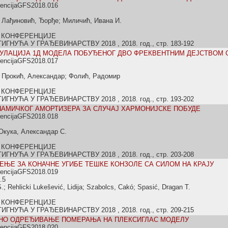
rencijaGFS2018.016
 Лађиновић, Ђорђе; Миличић, Ивана И.
 КОНФЕРЕНЦИЈЕ
НУЋА У ГРАЂЕВИНАРСТВУ 2018 , 2018. год., стр. 183-192
УЛАЦИЈА 1Д МОДЕЛА ПОБУЂЕНОГ ДВО ФРЕКВЕНТНИМ ДЕЈСТВОМ
rencijaGFS2018.017
; Прокић, Александар; Фолић, Радомир
 КОНФЕРЕНЦИЈЕ
НУЋА У ГРАЂЕВИНАРСТВУ 2018 , 2018. год., стр. 193-202
АМИЧКОГ АМОРТИЗЕРА ЗА СЛУЧАЈ ХАРМОНИЈСКЕ ПОБУДЕ
rencijaGFS2018.018
 Окука, Александар С.
 КОНФЕРЕНЦИЈЕ
НУЋА У ГРАЂЕВИНАРСТВУ 2018 , 2018. год., стр. 203-208
ЊЕ ЗА КОНАЧНЕ УГИБЕ ТЕШКЕ КОНЗОЛЕ СА СИЛОМ НА КРАЈУ
rencijaGFS2018.019
.5
; Rehlicki Lukešević, Lidija; Szabolcs, Cakó; Spasić, Dragan T.
 КОНФЕРЕНЦИЈЕ
НУЋА У ГРАЂЕВИНАРСТВУ 2018 , 2018. год., стр. 209-215
НО ОДРЕЂИВАЊЕ ПОМЕРАЊА НА ПЛЕКСИГЛАС МОДЕЛУ
rencijaGFS2018.020