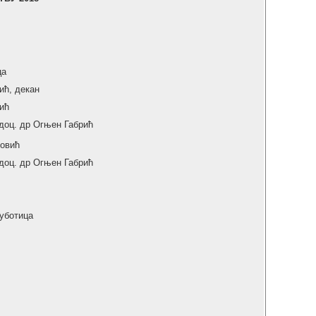
ца
ић, декан
ић
доц. др Огњен Габрић
ровић
доц. др Огњен Габрић
уботица