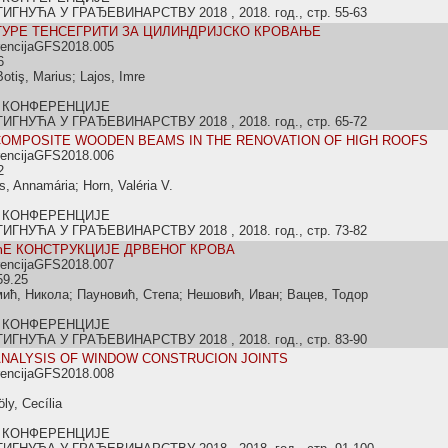
НУЋА У ГРАЂЕВИНАРСТВУ 2018 , 2018. год., стр. 55-63
ТУРЕ ТЕНСЕГРИТИ ЗА ЦИЛИНДРИЈСКО КРОВАЊЕ
rencijaGFS2018.005
6
otiş, Marius; Lajos, Imre
 КОНФЕРЕНЦИЈЕ
НУЋА У ГРАЂЕВИНАРСТВУ 2018 , 2018. год., стр. 65-72
COMPOSITE WOODEN BEAMS IN THE RENOVATION OF HIGH ROOFS
rencijaGFS2018.006
2
, Annamária; Horn, Valéria V.
 КОНФЕРЕНЦИЈЕ
НУЋА У ГРАЂЕВИНАРСТВУ 2018 , 2018. год., стр. 73-82
Е КОНСТРУКЦИЈЕ ДРВЕНОГ КРОВА
rencijaGFS2018.007
59.25
ић, Никола; Пауновић, Степа; Нешовић, Иван; Вацев, Тодор
 КОНФЕРЕНЦИЈЕ
НУЋА У ГРАЂЕВИНАРСТВУ 2018 , 2018. год., стр. 83-90
NALYSIS OF WINDOW CONSTRUCION JOINTS
rencijaGFS2018.008
ly, Cecília
 КОНФЕРЕНЦИЈЕ