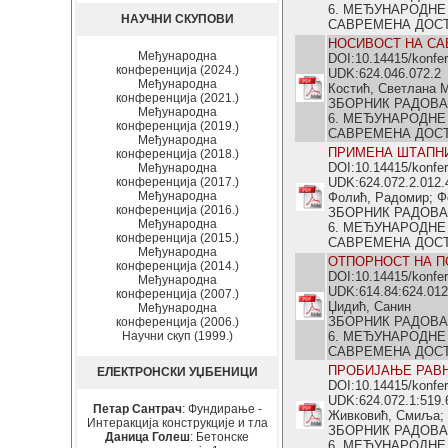
6. МЕЂУНАРОДНЕ
НАУЧНИ СКУПОВИ
САВРЕМЕНА ДОСТИГ
НОСИВОСТ НА СА
Међународна
DOI:10.14415/konfe
конференција (2024.)
UDK:624.046.072.2
Међународна
Костић, Светлана М
конференција (2021.)
ЗБОРНИК РАДОВА
Међународна
6. МЕЂУНАРОДНЕ
конференција (2019.)
САВРЕМЕНА ДОСТИГ
Међународна
ПРИМЕНА ШТАПНИ
конференција (2018.)
DOI:10.14415/konfe
Међународна
конференција (2017.)
UDK:624.072.2.012.
Међународна
Фолић, Радомир; Ф
конференција (2016.)
ЗБОРНИК РАДОВА
Међународна
6. МЕЂУНАРОДНЕ
конференција (2015.)
САВРЕМЕНА ДОСТИГ
Међународна
ОТПОРНОСТ НА П
конференција (2014.)
DOI:10.14415/konfe
Међународна
UDK:614.84:624.012
конференција (2007.)
Џидић, Санин
Међународна
ЗБОРНИК РАДОВА
конференција (2006.)
Научни скуп (1999.)
6. МЕЂУНАРОДНЕ
САВРЕМЕНА ДОСТИГ
ПРОБИЈАЊЕ РАВН
ЕЛЕКТРОНСКИ УЏБЕНИЦИ
DOI:10.14415/konfe
UDK:624.072.1:519.
Петар Сантрач
: Фундирање -
Живковић, Смиља; 
Интеракција конструкције и тла
ЗБОРНИК РАДОВА
Даница Голеш
: Бетонске
6. МЕЂУНАРОДНЕ