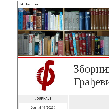
lat
ћир
eng
Зборни
Грађев
JOURNALS
Journal 49 (2026.)