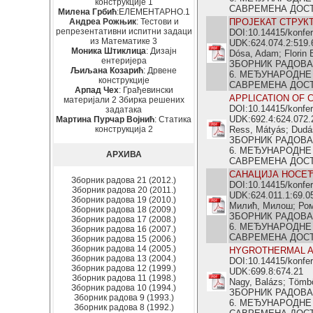
конструкције 1
САВРЕМЕНА ДОСТИГ
Милена Грбић
:ЕЛЕМЕНТАРНО.1
Андреа Рожњик
: Тестови и
ПРОЈЕКАТ СТРУК
репрезентативни испитни задаци
DOI:10.14415/konfe
из Математике 3
UDK:624.074.2:519.
Моника Штиклица
: Дизајн
Dósa, Adam; Florin B
ентеријера
ЗБОРНИК РАДОВА
Љиљана Козарић
: Дрвене
6. МЕЂУНАРОДНЕ
конструкције
САВРЕМЕНА ДОСТИГ
Арпад Чех
: Грађевински
APPLICATION OF 
материјали 2 Збирка решених
DOI:10.14415/konfe
задатака
UDK:692.4:624.072.
Мартина Пурчар Војнић
: Статика
конструкција 2
Ress, Mátyás; Dudás
ЗБОРНИК РАДОВА
6. МЕЂУНАРОДНЕ
АРХИВА
САВРЕМЕНА ДОСТИГ
САНАЦИЈА НОСЕЋ
Зборник радова 21 (2012.)
DOI:10.14415/konfe
Зборник радова 20 (2011.)
UDK:624.011.1:69.0
Зборник радова 19 (2010.)
Милић, Милош; Ром
Зборник радова 18 (2009.)
ЗБОРНИК РАДОВА
Зборник радова 17 (2008.)
6. МЕЂУНАРОДНЕ
Зборник радова 16 (2007.)
САВРЕМЕНА ДОСТИГ
Зборник радова 15 (2006.)
Зборник радова 14 (2005.)
HYGROTHERMAL A
Зборник радова 13 (2004.)
DOI:10.14415/konfe
Зборник радова 12 (1999.)
UDK:699.8:674.21
Зборник радова 11 (1998.)
Nagy, Balázs; Tömbö
Зборник радова 10 (1994.)
ЗБОРНИК РАДОВА
Зборник радова 9 (1993.)
6. МЕЂУНАРОДНЕ
Зборник радова 8 (1992.)