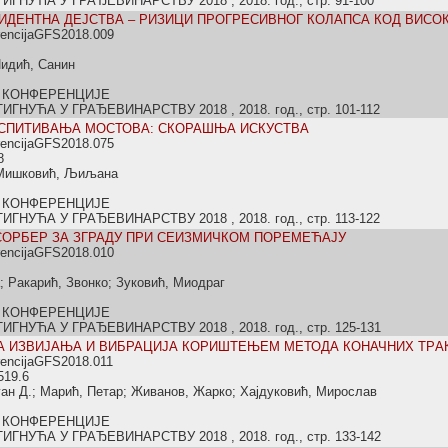
НУЋА У ГРАЂЕВИНАРСТВУ 2018 , 2018. год., стр. 91-100
ИДЕНТНА ДЕЈСТВА – РИЗИЦИ ПРОГРЕСИВНОГ КОЛАПСА КОД ВИСОК
rencijaGFS2018.009
Џидић, Санин
 КОНФЕРЕНЦИЈЕ
НУЋА У ГРАЂЕВИНАРСТВУ 2018 , 2018. год., стр. 101-112
ИСПИТИВАЊА МОСТОВА: СКОРАШЊА ИСКУСТВА
rencijaGFS2018.075
8
 Мишковић, Љиљана
 КОНФЕРЕНЦИЈЕ
НУЋА У ГРАЂЕВИНАРСТВУ 2018 , 2018. год., стр. 113-122
ОРБЕР ЗА ЗГРАДУ ПРИ СЕИЗМИЧКОМ ПОРЕМЕЋАЈУ
rencijaGFS2018.010
; Ракарић, Звонко; Зуковић, Миодраг
 КОНФЕРЕНЦИЈЕ
НУЋА У ГРАЂЕВИНАРСТВУ 2018 , 2018. год., стр. 125-131
А ИЗВИЈАЊА И ВИБРАЦИЈА КОРИШТЕЊЕМ МЕТОДА КОНАЧНИХ ТРA
rencijaGFS2018.011
519.6
ан Д.; Марић, Петар; Живанов, Жарко; Хајдуковић, Мирослав
 КОНФЕРЕНЦИЈЕ
НУЋА У ГРАЂЕВИНАРСТВУ 2018 , 2018. год., стр. 133-142