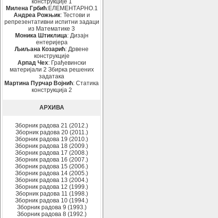
конструкције 1
Милена Грбић
:ЕЛЕМЕНТАРНО.1
Андреа Рожњик
: Тестови и
репрезентативни испитни задаци
из Математике 3
Моника Штиклица
: Дизајн
ентеријера
Љиљана Козарић
: Дрвене
конструкције
Арпад Чех
: Грађевински
материјали 2 Збирка решених
задатака
Мартина Пурчар Војнић
: Статика
конструкција 2
АРХИВА
Зборник радова 21 (2012.)
Зборник радова 20 (2011.)
Зборник радова 19 (2010.)
Зборник радова 18 (2009.)
Зборник радова 17 (2008.)
Зборник радова 16 (2007.)
Зборник радова 15 (2006.)
Зборник радова 14 (2005.)
Зборник радова 13 (2004.)
Зборник радова 12 (1999.)
Зборник радова 11 (1998.)
Зборник радова 10 (1994.)
Зборник радова 9 (1993.)
Зборник радова 8 (1992.)