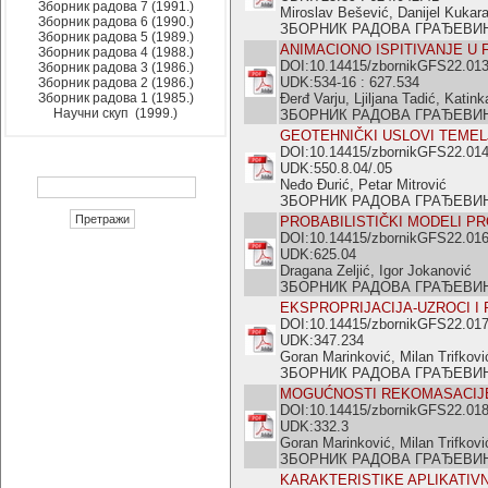
Зборник радова 7 (1991.)
Miroslav Bešević, Danijel Kukar
Зборник радова 6 (1990.)
ЗБОРНИК РАДОВА ГРАЂЕВИНСКО
Зборник радова 5 (1989.)
ANIMACIONO ISPITIVANJE U
Зборник радова 4 (1988.)
DOI:10.14415/zbornikGFS22.01
Зборник радова 3 (1986.)
UDK:534-16 : 627.534
Зборник радова 2 (1986.)
Зборник радова 1 (1985.)
Đerđ Varju, Ljiljana Tadić, Katin
Научни скуп (1999.)
ЗБОРНИК РАДОВА ГРАЂЕВИНСКО
GEOTEHNIČKI USLOVI TEMEL
DOI:10.14415/zbornikGFS22.01
UDK:550.8.04/.05
Neđo Đurić, Petar Mitrović
ЗБОРНИК РАДОВА ГРАЂЕВИНСКО
PROBABILISTIČKI MODELI P
DOI:10.14415/zbornikGFS22.01
UDK:625.04
Dragana Zeljić, Igor Jokanović
ЗБОРНИК РАДОВА ГРАЂЕВИНСКО
EKSPROPRIJACIJA-UZROCI I
DOI:10.14415/zbornikGFS22.01
UDK:347.234
Goran Marinković, Milan Trifkovi
ЗБОРНИК РАДОВА ГРАЂЕВИНСКО
MOGUĆNOSTI REKOMASACIJE
DOI:10.14415/zbornikGFS22.01
UDK:332.3
Goran Marinković, Milan Trifkovi
ЗБОРНИК РАДОВА ГРАЂЕВИНСКО
KARAKTERISTIKE APLIKATIVN