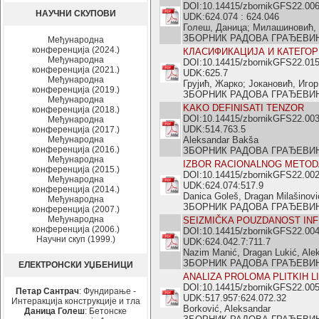
DOI:10.14415/zbornikGFS22.00
НАУЧНИ СКУПОВИ
UDK:624.074 : 624.046
Голеш, Даница; Милашиновић,
ЗБОРНИК РАДОВА ГРАЂЕВИНСКО
Међународна
конференција (2024.)
КЛАСИФИКАЦИЈА И КАТЕГОРИЗ
Међународна
DOI:10.14415/zbornikGFS22.01
конференција (2021.)
UDK:625.7
Међународна
Грујић, Жарко; Јокановић, Игор
конференција (2019.)
ЗБОРНИК РАДОВА ГРАЂЕВИНСКО
Међународна
KAKO DEFINISATI TENZOR
конференција (2018.)
DOI:10.14415/zbornikGFS22.00
Међународна
UDK:514.763.5
конференција (2017.)
Међународна
Aleksandar Bakša
конференција (2016.)
ЗБОРНИК РАДОВА ГРАЂЕВИНСКО
Међународна
IZBOR RACIONALNOG METODA
конференција (2015.)
DOI:10.14415/zbornikGFS22.00
Међународна
UDK:624.074:517.9
конференција (2014.)
Danica Goleš, Dragan Milašinovi
Међународна
ЗБОРНИК РАДОВА ГРАЂЕВИНСКО
конференција (2007.)
Међународна
SEIZMIČKA POUZDANOST IN
конференција (2006.)
DOI:10.14415/zbornikGFS22.00
Научни скуп (1999.)
UDK:624.042.7:711.7
Nazim Manić, Dragan Lukić, Ale
ЗБОРНИК РАДОВА ГРАЂЕВИНСКО
ЕЛЕКТРОНСКИ УЏБЕНИЦИ
ANALIZA PROLOMA PLITKIH L
DOI:10.14415/zbornikGFS22.00
Петар Сантрач
: Фундирање -
UDK:517.957:624.072.32
Интеракција конструкције и тла
Borković, Aleksandar
Даница Голеш
: Бетонске