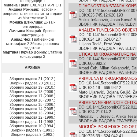
ЗБОРНИК РАДОВА ГРАЂЕВИНСКО
конструкције 1
Милена Грбић
:ЕЛЕМЕНТАРНО.1
DIJAGNOSTIKA STANJA KONS
Андреа Рожњик
: Тестови и
DOI:10.14415/zbornikGFS22.00
репрезентативни испитни задаци
UDK:625.745.12:620.193
из Математике 3
Aniko Tešanović, Josip Kovač S
Моника Штиклица
: Дизајн
ЗБОРНИК РАДОВА ГРАЂЕВИНСКО
ентеријера
ANALIZA TUNELSKOG OBJEK
Љиљана Козарић
: Дрвене
DOI:10.14415/zbornikGFS22.00
конструкције
UDK:624.19 : 624.042.7
Арпад Чех
: Грађевински
материјали 2 Збирка решених
Ljiljana Tadić, Đerđ Varju
задатака
ЗБОРНИК РАДОВА ГРАЂЕВИНСКО
Мартина Пурчар Војнић
: Статика
UTICAJ MIKROARMATURE NA
конструкција 2
DOI:10.14415/zbornikGFS22.00
UDK:666.982.2
АРХИВА
Arpad Čeh, Milan Kekanović, Da
ЗБОРНИК РАДОВА ГРАЂЕВИНСКО
PRIMJENA MIKROARMIRANOG
Зборник радова 21 (2012.)
DOI:10.14415/zbornikGFS22.01
Зборник радова 20 (2011.)
Зборник радова 19 (2010.)
UDK:624.19 : 666.982.2
Зборник радова 18 (2009.)
Mato Uljarević, Bojana Grujić, Ža
Зборник радова 17 (2008.)
ЗБОРНИК РАДОВА ГРАЂЕВИНСКО
Зборник радова 16 (2007.)
PRIMENA NERĐAJUĆIH ČELIK
Зборник радова 15 (2006.)
DOI:10.14415/zbornikGFS22.011
Зборник радова 14 (2005.)
UDK:624.21.014.2
Зборник радова 13 (2004.)
Miroslav T. Bešević, Aniko Teša
Зборник радова 12 (1999.)
ЗБОРНИК РАДОВА ГРАЂЕВИНСКО
Зборник радова 11 (1998.)
Зборник радова 10 (1994.)
MOGUĆE POSLEDICE OD OPT
Зборник радова 9 (1993.)
DOI:10.14415/zbornikGFS22.01
Зборник радова 8 (1992.)
UDK:725.39 : 624.042.41