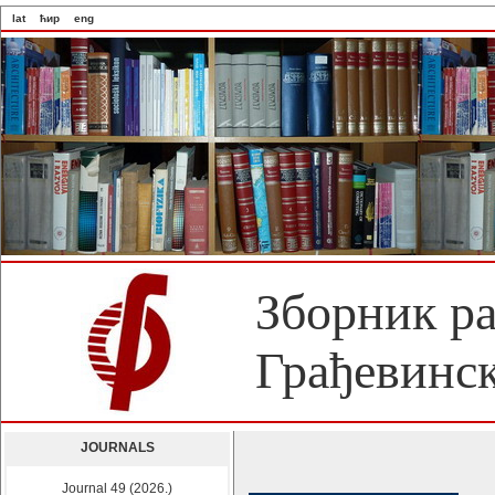
lat
ћир
eng
Зборник р
Грађевинск
JOURNALS
Journal 49 (2026.)