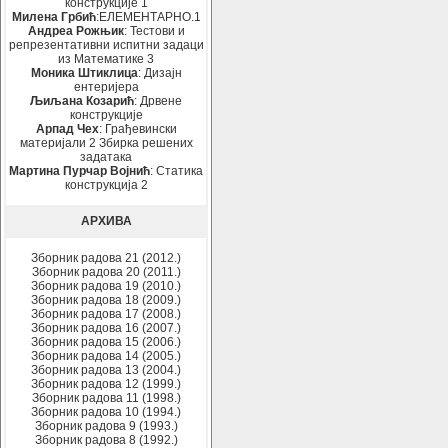
конструкције 1
Милена Грбић
:ЕЛЕМЕНТАРНО.1
Андреа Рожњик
: Тестови и
репрезентативни испитни задаци
из Математике 3
Моника Штиклица
: Дизајн
ентеријера
Љиљана Козарић
: Дрвене
конструкције
Арпад Чех
: Грађевински
материјали 2 Збирка решених
задатака
Мартина Пурчар Војнић
: Статика
конструкција 2
АРХИВА
Зборник радова 21 (2012.)
Зборник радова 20 (2011.)
Зборник радова 19 (2010.)
Зборник радова 18 (2009.)
Зборник радова 17 (2008.)
Зборник радова 16 (2007.)
Зборник радова 15 (2006.)
Зборник радова 14 (2005.)
Зборник радова 13 (2004.)
Зборник радова 12 (1999.)
Зборник радова 11 (1998.)
Зборник радова 10 (1994.)
Зборник радова 9 (1993.)
Зборник радова 8 (1992.)