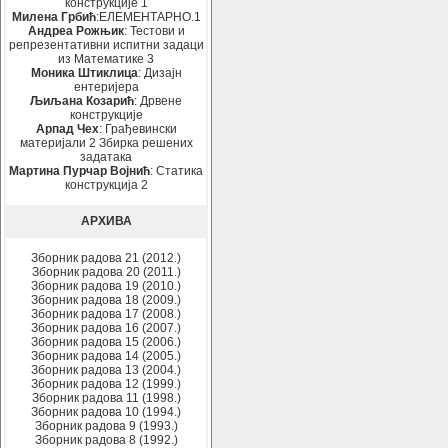
конструкције 1
Милена Грбић
:ЕЛЕМЕНТАРНО.1
Андреа Рожњик
: Тестови и
репрезентативни испитни задаци
из Математике 3
Моника Штиклица
: Дизајн
ентеријера
Љиљана Козарић
: Дрвене
конструкције
Арпад Чех
: Грађевински
материјали 2 Збирка решених
задатака
Мартина Пурчар Војнић
: Статика
конструкција 2
АРХИВА
Зборник радова 21 (2012.)
Зборник радова 20 (2011.)
Зборник радова 19 (2010.)
Зборник радова 18 (2009.)
Зборник радова 17 (2008.)
Зборник радова 16 (2007.)
Зборник радова 15 (2006.)
Зборник радова 14 (2005.)
Зборник радова 13 (2004.)
Зборник радова 12 (1999.)
Зборник радова 11 (1998.)
Зборник радова 10 (1994.)
Зборник радова 9 (1993.)
Зборник радова 8 (1992.)