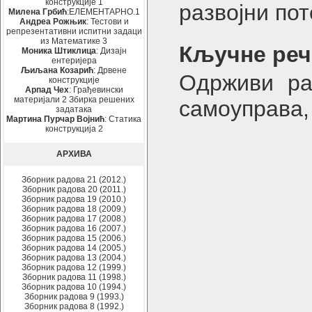
конструкције 1
развојни пот
Милена Грбић
:ЕЛЕМЕНТАРНО.1
Андреа Рожњик
: Тестови и
репрезентативни испитни задаци
из Математике 3
Кључне реч
Моника Штиклица
: Дизајн
ентеријера
Љиљана Козарић
: Дрвене
Oдрживи ра
конструкције
Арпад Чех
: Грађевински
материјали 2 Збирка решених
самоуправа,
задатака
Мартина Пурчар Војнић
: Статика
конструкција 2
АРХИВА
Зборник радова 21 (2012.)
Зборник радова 20 (2011.)
Зборник радова 19 (2010.)
Зборник радова 18 (2009.)
Зборник радова 17 (2008.)
Зборник радова 16 (2007.)
Зборник радова 15 (2006.)
Зборник радова 14 (2005.)
Зборник радова 13 (2004.)
Зборник радова 12 (1999.)
Зборник радова 11 (1998.)
Зборник радова 10 (1994.)
Зборник радова 9 (1993.)
Зборник радова 8 (1992.)