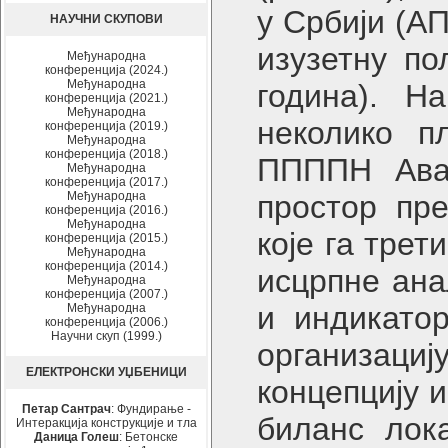
у Србији (А
НАУЧНИ СКУПОВИ
изузетну по
Међународна
конференција (2024.)
Међународна
година). Н
конференција (2021.)
Међународна
неколико п
конференција (2019.)
Међународна
конференција (2018.)
ППППН Авал
Међународна
конференција (2017.)
Међународна
простор пре
конференција (2016.)
Међународна
које га трет
конференција (2015.)
Међународна
конференција (2014.)
исцрпне ана
Међународна
конференција (2007.)
и индикатор
Међународна
конференција (2006.)
Научни скуп (1999.)
организациј
ЕЛЕКТРОНСКИ УЏБЕНИЦИ
концепцију 
Петар Сантрач
: Фундирање -
биланс лок
Интеракција конструкције и тла
Даница Голеш
: Бетонске