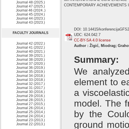
Journal 48 (2025.)
CONTEMPORARY ACHIEVEMENTS IN CI
Journal 47 (2025.)
Journal 46 (2024..)
Journal 45 (2024.)
Journal 44 (2023.)
Journal 43 (2023.)
DOI: 10.14415/konferencijaGFS
FACULTY JOURNALS
UDC: 624.042.7
CC-BY-SA 4.0 license
Journal 42 (2022.)
Author : Žigić, Miodrag; Graho
Journal 41 (2022.)
Journal 40 (2021.)
Journal 39 (2021.)
Summary:
Journal 38 (2020.)
Journal 37 (2020.)
Journal 36 (2019.)
We analyzed 
Journal 35 (2019.)
Journal 34 (2018.)
element to ea
Journal 33 (2018.)
Journal 32 (2017.)
Journal 31 (2017.)
a viscoelast
Journal 30 (2016.)
Journal 29 (2016.)
Journal 28 (2015.)
model. The fr
Journal 27 (2015.)
Journal 26 (2014.)
by the Coulo
Journal 25 (2014.)
Journal 24 (2014.)
Journal 23 (2013.)
ground motio
Journal 22 (2013.)