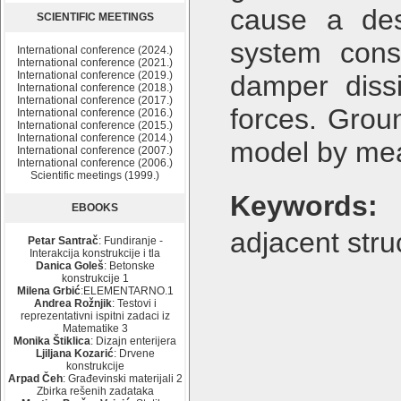
cause a des
SCIENTIFIC MEETINGS
system consi
International conference (2024.)
International conference (2021.)
International conference (2019.)
damper dissi
International conference (2018.)
International conference (2017.)
forces. Grou
International conference (2016.)
International conference (2015.)
International conference (2014.)
model by mea
International conference (2007.)
International conference (2006.)
Scientific meetings (1999.)
Keywords:
EBOOKS
adjacent struc
Petar Santrač
: Fundiranje -
Interakcija konstrukcije i tla
Danica Goleš
: Betonske
konstrukcije 1
Milena Grbić
:ELEMENTARNO.1
Andrea Rožnjik
: Testovi i
reprezentativni ispitni zadaci iz
Matematike 3
Monika Štiklica
: Dizajn enterijera
Ljiljana Kozarić
: Drvene
konstrukcije
Arpad Čeh
: Građevinski materijali 2
Zbirka rešenih zadataka