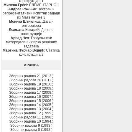
конструкције 1
Милена Грбић
:ЕЛЕМЕНТАРНО.1
Андреа Рожњик
: Тестови и
репрезентативни испитни задаци
из Математике 3
Моника Штиклица
: Дизајн
ентеријера
Љиљана Козарић
: Дрвене
конструкције
Арпад Чех
: Грађевински
материјали 2 Збирка решених
задатака
Мартина Пурчар Војнић
: Статика
конструкција 2
АРХИВА
Зборник радова 21 (2012.)
Зборник радова 20 (2011.)
Зборник радова 19 (2010.)
Зборник радова 18 (2009.)
Зборник радова 17 (2008.)
Зборник радова 16 (2007.)
Зборник радова 15 (2006.)
Зборник радова 14 (2005.)
Зборник радова 13 (2004.)
Зборник радова 12 (1999.)
Зборник радова 11 (1998.)
Зборник радова 10 (1994.)
Зборник радова 9 (1993.)
Зборник радова 8 (1992.)