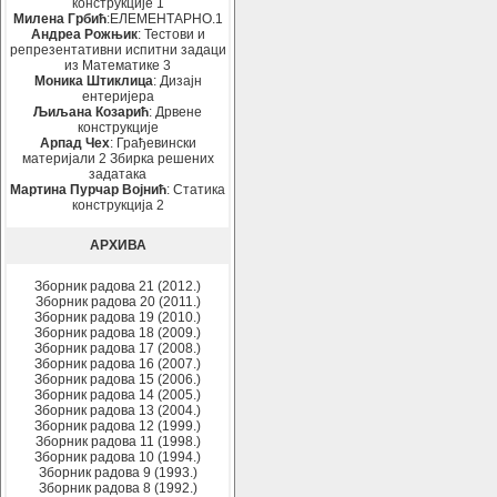
конструкције 1
Милена Грбић
:ЕЛЕМЕНТАРНО.1
Андреа Рожњик
: Тестови и
репрезентативни испитни задаци
из Математике 3
Моника Штиклица
: Дизајн
ентеријера
Љиљана Козарић
: Дрвене
конструкције
Арпад Чех
: Грађевински
материјали 2 Збирка решених
задатака
Мартина Пурчар Војнић
: Статика
конструкција 2
АРХИВА
Зборник радова 21 (2012.)
Зборник радова 20 (2011.)
Зборник радова 19 (2010.)
Зборник радова 18 (2009.)
Зборник радова 17 (2008.)
Зборник радова 16 (2007.)
Зборник радова 15 (2006.)
Зборник радова 14 (2005.)
Зборник радова 13 (2004.)
Зборник радова 12 (1999.)
Зборник радова 11 (1998.)
Зборник радова 10 (1994.)
Зборник радова 9 (1993.)
Зборник радова 8 (1992.)