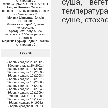
суша, веге
конструкције 1
Милена Грбић
:ЕЛЕМЕНТАРНО.1
Андреа Рожњик
: Тестови и
температура
репрезентативни испитни задаци
из Математике 3
суше, стоха
Моника Штиклица
: Дизајн
ентеријера
Љиљана Козарић
: Дрвене
конструкције
Арпад Чех
: Грађевински
материјали 2 Збирка решених
задатака
Мартина Пурчар Војнић
: Статика
конструкција 2
АРХИВА
Зборник радова 21 (2012.)
Зборник радова 20 (2011.)
Зборник радова 19 (2010.)
Зборник радова 18 (2009.)
Зборник радова 17 (2008.)
Зборник радова 16 (2007.)
Зборник радова 15 (2006.)
Зборник радова 14 (2005.)
Зборник радова 13 (2004.)
Зборник радова 12 (1999.)
Зборник радова 11 (1998.)
Зборник радова 10 (1994.)
Зборник радова 9 (1993.)
Зборник радова 8 (1992.)