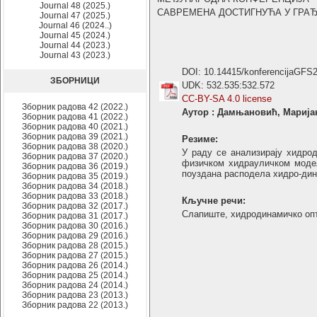
Journal 48 (2025.)
САВРЕМЕНА ДОСТИГНУЋА У ГРАЂЕВИ
Journal 47 (2025.)
Journal 46 (2024..)
Journal 45 (2024.)
Journal 44 (2023.)
Journal 43 (2023.)
DOI: 10.14415/konferencijaGFS
ЗБОРНИЦИ
UDK: 532.535:532.572
CC-BY-SA 4.0 license
Зборник радова 42 (2022.)
Аутор : Дамњановић, Маријан
Зборник радова 41 (2022.)
Зборник радова 40 (2021.)
Зборник радова 39 (2021.)
Резиме:
Зборник радова 38 (2020.)
У раду се анализирају хидро
Зборник радова 37 (2020.)
физичком хидрауличком модел
Зборник радова 36 (2019.)
поуздана расподела хидро-дин
Зборник радова 35 (2019.)
Зборник радова 34 (2018.)
Зборник радова 33 (2018.)
Кључне речи:
Зборник радова 32 (2017.)
Слапиште, хидродинамичко оп
Зборник радова 31 (2017.)
Зборник радова 30 (2016.)
Зборник радова 29 (2016.)
Зборник радова 28 (2015.)
Зборник радова 27 (2015.)
Зборник радова 26 (2014.)
Зборник радова 25 (2014.)
Зборник радова 24 (2014.)
Зборник радова 23 (2013.)
Зборник радова 22 (2013.)