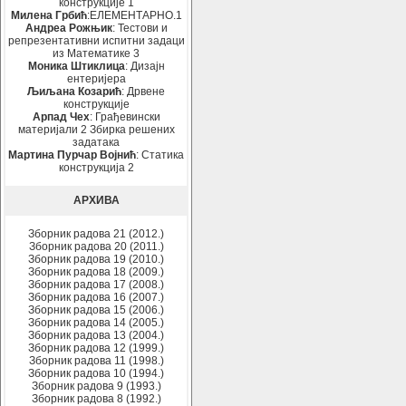
конструкције 1
Милена Грбић
:ЕЛЕМЕНТАРНО.1
Андреа Рожњик
: Тестови и
репрезентативни испитни задаци
из Математике 3
Моника Штиклица
: Дизајн
ентеријера
Љиљана Козарић
: Дрвене
конструкције
Арпад Чех
: Грађевински
материјали 2 Збирка решених
задатака
Мартина Пурчар Војнић
: Статика
конструкција 2
АРХИВА
Зборник радова 21 (2012.)
Зборник радова 20 (2011.)
Зборник радова 19 (2010.)
Зборник радова 18 (2009.)
Зборник радова 17 (2008.)
Зборник радова 16 (2007.)
Зборник радова 15 (2006.)
Зборник радова 14 (2005.)
Зборник радова 13 (2004.)
Зборник радова 12 (1999.)
Зборник радова 11 (1998.)
Зборник радова 10 (1994.)
Зборник радова 9 (1993.)
Зборник радова 8 (1992.)