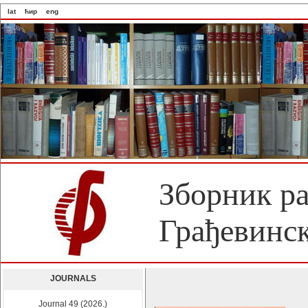
lat
ћир
eng
Зборник р
Грађевинск
JOURNALS
Journal 49 (2026.)