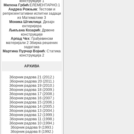
конструкције 1
Милена Грбић
:ЕЛЕМЕНТАРНО.1
Андреа Рожњик
: Тестови и
репрезентативни испитни задаци
из Математике 3
Моника Штиклица
: Дизајн
ентеријера
Љиљана Козарић
: Дрвене
конструкције
Арпад Чех
: Грађевински
материјали 2 Збирка решених
задатака
Мартина Пурчар Војнић
: Статика
конструкција 2
АРХИВА
Зборник радова 21 (2012.)
Зборник радова 20 (2011.)
Зборник радова 19 (2010.)
Зборник радова 18 (2009.)
Зборник радова 17 (2008.)
Зборник радова 16 (2007.)
Зборник радова 15 (2006.)
Зборник радова 14 (2005.)
Зборник радова 13 (2004.)
Зборник радова 12 (1999.)
Зборник радова 11 (1998.)
Зборник радова 10 (1994.)
Зборник радова 9 (1993.)
Зборник радова 8 (1992.)