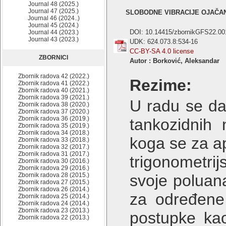
Journal 48 (2025.)
Journal 47 (2025.)
SLOBODNE VIBRACIJE OJAČA
Journal 46 (2024..)
Journal 45 (2024.)
DOI: 10.14415/zbornikGFS22.00
Journal 44 (2023.)
Journal 43 (2023.)
UDK: 624.073.8:534-16
CC-BY-SA 4.0 license
ZBORNICI
Autor : Borković, Aleksandar
Zbornik radova 42 (2022.)
Rezime:
Zbornik radova 41 (2022.)
Zbornik radova 40 (2021.)
Zbornik radova 39 (2021.)
U radu se daj
Zbornik radova 38 (2020.)
Zbornik radova 37 (2020.)
Zbornik radova 36 (2019.)
tankozidnih 
Zbornik radova 35 (2019.)
Zbornik radova 34 (2018.)
koga se za a
Zbornik radova 33 (2018.)
Zbornik radova 32 (2017.)
Zbornik radova 31 (2017.)
trigonometri
Zbornik radova 30 (2016.)
Zbornik radova 29 (2016.)
Zbornik radova 28 (2015.)
svoje poluana
Zbornik radova 27 (2015.)
Zbornik radova 26 (2014.)
za određene
Zbornik radova 25 (2014.)
Zbornik radova 24 (2014.)
Zbornik radova 23 (2013.)
postupke kao
Zbornik radova 22 (2013.)