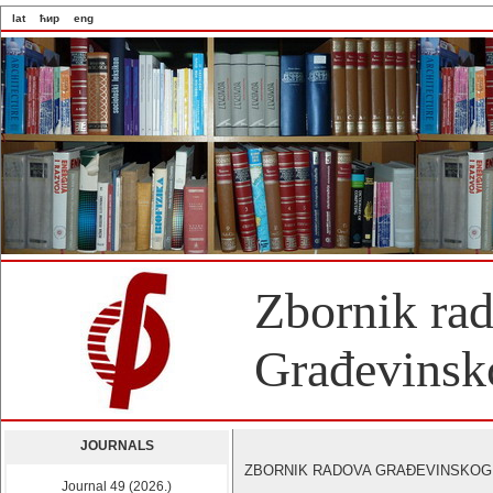
lat
ћир
eng
Zbornik ra
Građevinsko
JOURNALS
ZBORNIK RADOVA GRAĐEVINSKOG FAK
Journal 49 (2026.)