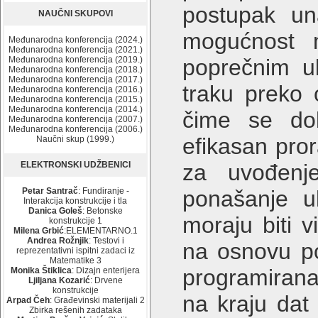
postupak un
NAUČNI SKUPOVI
mogućnost m
Međunarodna konferencija (2024.)
Međunarodna konferencija (2021.)
Međunarodna konferencija (2019.)
poprečnim u
Međunarodna konferencija (2018.)
Međunarodna konferencija (2017.)
traku preko o
Međunarodna konferencija (2016.)
Međunarodna konferencija (2015.)
Međunarodna konferencija (2014.)
čime se dob
Međunarodna konferencija (2007.)
Međunarodna konferencija (2006.)
efikasan pro
Naučni skup (1999.)
ELEKTRONSKI UDŽBENICI
za uvođenje
Petar Santrač
: Fundiranje -
ponašanje u
Interakcija konstrukcije i tla
Danica Goleš
: Betonske
moraju biti v
konstrukcije 1
Milena Grbić
:ELEMENTARNO.1
Andrea Rožnjik
: Testovi i
na osnovu po
reprezentativni ispitni zadaci iz
Matematike 3
programirana
Monika Štiklica
: Dizajn enterijera
Ljiljana Kozarić
: Drvene
konstrukcije
na kraju dat
Arpad Čeh
: Građevinski materijali 2
Zbirka rešenih zadataka