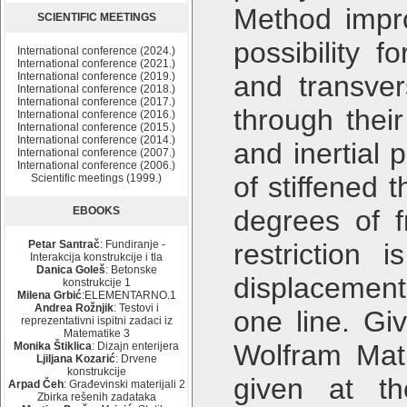
Method impro
SCIENTIFIC MEETINGS
possibility f
International conference (2024.)
International conference (2021.)
International conference (2019.)
and transvers
International conference (2018.)
International conference (2017.)
through their
International conference (2016.)
International conference (2015.)
International conference (2014.)
and inertial 
International conference (2007.)
International conference (2006.)
of stiffened 
Scientific meetings (1999.)
EBOOKS
degrees of f
Petar Santrač
: Fundiranje -
restriction
Interakcija konstrukcije i tla
Danica Goleš
: Betonske
displacement 
konstrukcije 1
Milena Grbić
:ELEMENTARNO.1
Andrea Rožnjik
: Testovi i
one line. G
reprezentativni ispitni zadaci iz
Matematike 3
Wolfram Mat
Monika Štiklica
: Dizajn enterijera
Ljiljana Kozarić
: Drvene
konstrukcije
given at th
Arpad Čeh
: Građevinski materijali 2
Zbirka rešenih zadataka