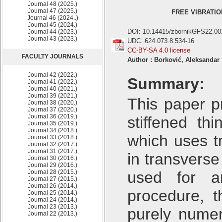
Journal 48 (2025.)
Journal 47 (2025.)
FREE VIBRATI
Journal 46 (2024..)
Journal 45 (2024.)
DOI: 10.14415/zbornikGFS22.00
Journal 44 (2023.)
Journal 43 (2023.)
UDC: 624.073.8:534-16
CC-BY-SA 4.0 license
FACULTY JOURNALS
Author : Borković, Aleksandar
Journal 42 (2022.)
Summary:
Journal 41 (2022.)
Journal 40 (2021.)
Journal 39 (2021.)
This paper p
Journal 38 (2020.)
Journal 37 (2020.)
Journal 36 (2019.)
stiffened th
Journal 35 (2019.)
Journal 34 (2018.)
which uses tr
Journal 33 (2018.)
Journal 32 (2017.)
Journal 31 (2017.)
in transverse
Journal 30 (2016.)
Journal 29 (2016.)
Journal 28 (2015.)
used for an
Journal 27 (2015.)
Journal 26 (2014.)
procedure, 
Journal 25 (2014.)
Journal 24 (2014.)
Journal 23 (2013.)
purely numer
Journal 22 (2013.)