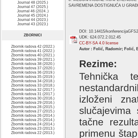
Journal 48 (2025.)
SAVREMENA DOSTIGNUĆA U GRAĐEVIN
Journal 47 (2025.)
Journal 46 (2024..)
Journal 45 (2024.)
Journal 44 (2023.)
Journal 43 (2023.)
DOI: 10.14415/konferencijaGFS
ZBORNICI
UDK: 624.072.2.012.45
CC-BY-SA 4.0 license
Zbornik radova 42 (2022.)
Autor : Folić, Radomir; Folić, Bo
Zbornik radova 41 (2022.)
Zbornik radova 40 (2021.)
Zbornik radova 39 (2021.)
Rezime:
Zbornik radova 38 (2020.)
Zbornik radova 37 (2020.)
Zbornik radova 36 (2019.)
Tehnička te
Zbornik radova 35 (2019.)
Zbornik radova 34 (2018.)
nestandardni
Zbornik radova 33 (2018.)
Zbornik radova 32 (2017.)
Zbornik radova 31 (2017.)
izloženi zn
Zbornik radova 30 (2016.)
Zbornik radova 29 (2016.)
Zbornik radova 28 (2015.)
slučajevima 
Zbornik radova 27 (2015.)
Zbornik radova 26 (2014.)
tačne rezul
Zbornik radova 25 (2014.)
Zbornik radova 24 (2014.)
Zbornik radova 23 (2013.)
primenu štapn
Zbornik radova 22 (2013.)