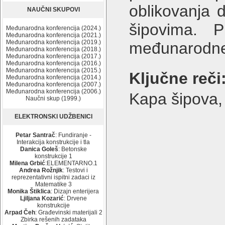
oblikovanja d
NAUČNI SKUPOVI
šipovima. 
Međunarodna konferencija (2024.)
Međunarodna konferencija (2021.)
Međunarodna konferencija (2019.)
međunarodne 
Međunarodna konferencija (2018.)
Međunarodna konferencija (2017.)
Međunarodna konferencija (2016.)
Međunarodna konferencija (2015.)
Ključne reči
Međunarodna konferencija (2014.)
Međunarodna konferencija (2007.)
Međunarodna konferencija (2006.)
Kapa šipova, 
Naučni skup (1999.)
ELEKTRONSKI UDŽBENICI
Petar Santrač
: Fundiranje -
Interakcija konstrukcije i tla
Danica Goleš
: Betonske
konstrukcije 1
Milena Grbić
:ELEMENTARNO.1
Andrea Rožnjik
: Testovi i
reprezentativni ispitni zadaci iz
Matematike 3
Monika Štiklica
: Dizajn enterijera
Ljiljana Kozarić
: Drvene
konstrukcije
Arpad Čeh
: Građevinski materijali 2
Zbirka rešenih zadataka