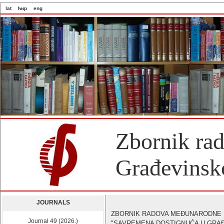
lat
ћир
eng
Zbornik ra
Građevinsko
JOURNALS
ZBORNIK RADOVA MEĐUNARODNE 
Journal 49 (2026.)
"SAVREMENA DOSTIGNUĆA U GRAĐ