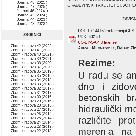
Journal 48 (2025.)
GRAĐEVINSKI FAKULTET SUBOTICA , 2
Journal 47 (2025.)
Journal 46 (2024..)
Journal 45 (2024.)
ZAVIS
Journal 44 (2023.)
Journal 43 (2023.)
DOI: 10.14415/konferencijaGFS
ZBORNICI
UDK: 532.51
CC-BY-SA 4.0 license
Zbornik radova 42 (2022.)
Autor : Milovanović, Bojan; Zi
Zbornik radova 41 (2022.)
Zbornik radova 40 (2021.)
Zbornik radova 39 (2021.)
Rezime:
Zbornik radova 38 (2020.)
Zbornik radova 37 (2020.)
Zbornik radova 36 (2019.)
U radu se an
Zbornik radova 35 (2019.)
Zbornik radova 34 (2018.)
dno i zidove
Zbornik radova 33 (2018.)
Zbornik radova 32 (2017.)
Zbornik radova 31 (2017.)
betonskih br
Zbornik radova 30 (2016.)
Zbornik radova 29 (2016.)
Zbornik radova 28 (2015.)
hidraulički 
Zbornik radova 27 (2015.)
Zbornik radova 26 (2014.)
različite p
Zbornik radova 25 (2014.)
Zbornik radova 24 (2014.)
Zbornik radova 23 (2013.)
merenja na 
Zbornik radova 22 (2013.)