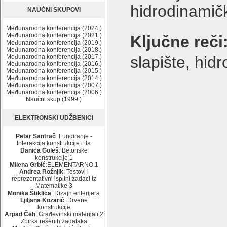
hidrodinamičk
NAUČNI SKUPOVI
Međunarodna konferencija (2024.)
Međunarodna konferencija (2021.)
Ključne reči
Međunarodna konferencija (2019.)
Međunarodna konferencija (2018.)
Međunarodna konferencija (2017.)
slapište, hid
Međunarodna konferencija (2016.)
Međunarodna konferencija (2015.)
Međunarodna konferencija (2014.)
Međunarodna konferencija (2007.)
Međunarodna konferencija (2006.)
Naučni skup (1999.)
ELEKTRONSKI UDŽBENICI
Petar Santrač
: Fundiranje -
Interakcija konstrukcije i tla
Danica Goleš
: Betonske
konstrukcije 1
Milena Grbić
:ELEMENTARNO.1
Andrea Rožnjik
: Testovi i
reprezentativni ispitni zadaci iz
Matematike 3
Monika Štiklica
: Dizajn enterijera
Ljiljana Kozarić
: Drvene
konstrukcije
Arpad Čeh
: Građevinski materijali 2
Zbirka rešenih zadataka