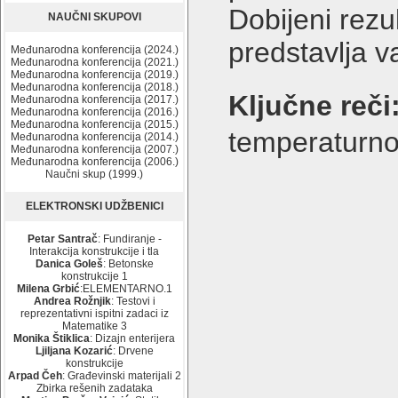
Dobijeni rezu
NAUČNI SKUPOVI
predstavlja v
Međunarodna konferencija (2024.)
Međunarodna konferencija (2021.)
Međunarodna konferencija (2019.)
Međunarodna konferencija (2018.)
Ključne reči
Međunarodna konferencija (2017.)
Međunarodna konferencija (2016.)
Međunarodna konferencija (2015.)
temperaturno
Međunarodna konferencija (2014.)
Međunarodna konferencija (2007.)
Međunarodna konferencija (2006.)
Naučni skup (1999.)
ELEKTRONSKI UDŽBENICI
Petar Santrač
: Fundiranje -
Interakcija konstrukcije i tla
Danica Goleš
: Betonske
konstrukcije 1
Milena Grbić
:ELEMENTARNO.1
Andrea Rožnjik
: Testovi i
reprezentativni ispitni zadaci iz
Matematike 3
Monika Štiklica
: Dizajn enterijera
Ljiljana Kozarić
: Drvene
konstrukcije
Arpad Čeh
: Građevinski materijali 2
Zbirka rešenih zadataka