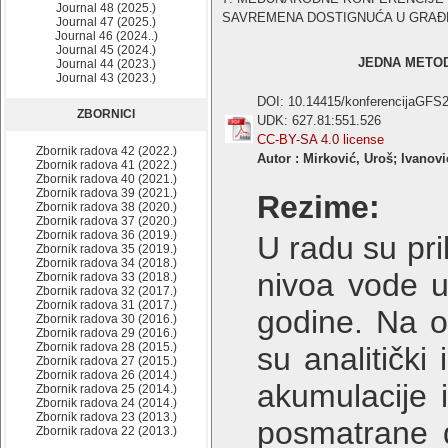
Journal 48 (2025.)
SAVREMENA DOSTIGNUĆA U GRAĐEVIN
Journal 47 (2025.)
Journal 46 (2024..)
Journal 45 (2024.)
JEDNA METOD
Journal 44 (2023.)
Journal 43 (2023.)
DOI: 10.14415/konferencijaGFS
ZBORNICI
UDK: 627.81:551.526
CC-BY-SA 4.0 license
Zbornik radova 42 (2022.)
Autor : Mirković, Uroš; Ivano
Zbornik radova 41 (2022.)
Zbornik radova 40 (2021.)
Zbornik radova 39 (2021.)
Rezime:
Zbornik radova 38 (2020.)
Zbornik radova 37 (2020.)
Zbornik radova 36 (2019.)
U radu su pr
Zbornik radova 35 (2019.)
Zbornik radova 34 (2018.)
nivoa vode u
Zbornik radova 33 (2018.)
Zbornik radova 32 (2017.)
Zbornik radova 31 (2017.)
godine. Na o
Zbornik radova 30 (2016.)
Zbornik radova 29 (2016.)
Zbornik radova 28 (2015.)
su analitički
Zbornik radova 27 (2015.)
Zbornik radova 26 (2014.)
akumulacije 
Zbornik radova 25 (2014.)
Zbornik radova 24 (2014.)
Zbornik radova 23 (2013.)
posmatrane 
Zbornik radova 22 (2013.)