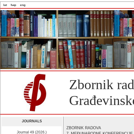
lat
ћир
eng
Zbornik ra
Građevinsko
JOURNALS
ZBORNIK RADOVA
Journal 49 (2026.)
7. MEĐUNARODNE KONFERENCIJE