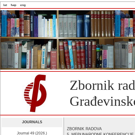
lat
ћир
eng
Zbornik ra
Građevinsko
JOURNALS
ZBORNIK RADOVA
Journal 49 (2026.)
5. MEĐUNARODNE KONFERENCIJE