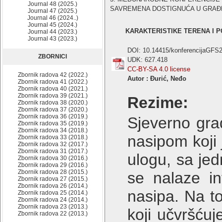
Journal 48 (2025.)
SAVREMENA DOSTIGNUĆA U GRAĐEVIN
Journal 47 (2025.)
Journal 46 (2024..)
Journal 45 (2024.)
KARAKTERISTIKE TERENA I 
Journal 44 (2023.)
Journal 43 (2023.)
DOI: 10.14415/konferencijaGFS
ZBORNICI
UDK: 627.418
CC-BY-SA 4.0 license
Zbornik radova 42 (2022.)
Autor : Đurić, Neđo
Zbornik radova 41 (2022.)
Zbornik radova 40 (2021.)
Zbornik radova 39 (2021.)
Rezime:
Zbornik radova 38 (2020.)
Zbornik radova 37 (2020.)
Zbornik radova 36 (2019.)
Sjeverno gra
Zbornik radova 35 (2019.)
Zbornik radova 34 (2018.)
nasipom koji
Zbornik radova 33 (2018.)
Zbornik radova 32 (2017.)
Zbornik radova 31 (2017.)
ulogu, sa je
Zbornik radova 30 (2016.)
Zbornik radova 29 (2016.)
Zbornik radova 28 (2015.)
se nalaze in
Zbornik radova 27 (2015.)
Zbornik radova 26 (2014.)
nasipa. Na to
Zbornik radova 25 (2014.)
Zbornik radova 24 (2014.)
Zbornik radova 23 (2013.)
koji učvršćuj
Zbornik radova 22 (2013.)