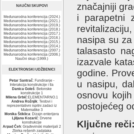
značajniji gr
NAUČNI SKUPOVI
i parapetni 
Međunarodna konferencija (2024.)
Međunarodna konferencija (2021.)
Međunarodna konferencija (2019.)
revitalizaci
Međunarodna konferencija (2018.)
Međunarodna konferencija (2017.)
nasipa su za
Međunarodna konferencija (2016.)
Međunarodna konferencija (2015.)
Međunarodna konferencija (2014.)
talasasto na
Međunarodna konferencija (2007.)
Međunarodna konferencija (2006.)
Naučni skup (1999.)
izazvale kat
ELEKTRONSKI UDŽBENICI
godine. Prov
Petar Santrač
: Fundiranje -
u nasipu, da
Interakcija konstrukcije i tla
Danica Goleš
: Betonske
osnovu kojih 
konstrukcije 1
Milena Grbić
:ELEMENTARNO.1
Andrea Rožnjik
: Testovi i
postojećeg 
reprezentativni ispitni zadaci iz
Matematike 3
Monika Štiklica
: Dizajn enterijera
Ljiljana Kozarić
: Drvene
Ključne reči
konstrukcije
Arpad Čeh
: Građevinski materijali 2
Zbirka rešenih zadataka