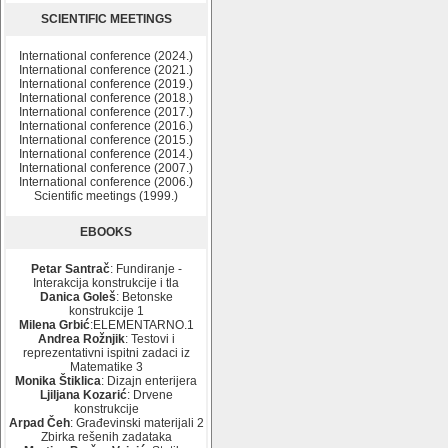
SCIENTIFIC MEETINGS
International conference (2024.)
International conference (2021.)
International conference (2019.)
International conference (2018.)
International conference (2017.)
International conference (2016.)
International conference (2015.)
International conference (2014.)
International conference (2007.)
International conference (2006.)
Scientific meetings (1999.)
EBOOKS
Petar Santrač
: Fundiranje -
Interakcija konstrukcije i tla
Danica Goleš
: Betonske
konstrukcije 1
Milena Grbić
:ELEMENTARNO.1
Andrea Rožnjik
: Testovi i
reprezentativni ispitni zadaci iz
Matematike 3
Monika Štiklica
: Dizajn enterijera
Ljiljana Kozarić
: Drvene
konstrukcije
Arpad Čeh
: Građevinski materijali 2
Zbirka rešenih zadataka