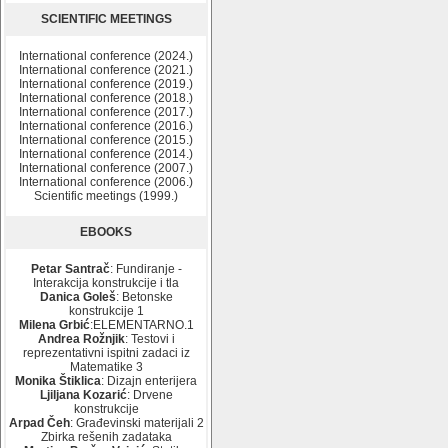
SCIENTIFIC MEETINGS
International conference (2024.)
International conference (2021.)
International conference (2019.)
International conference (2018.)
International conference (2017.)
International conference (2016.)
International conference (2015.)
International conference (2014.)
International conference (2007.)
International conference (2006.)
Scientific meetings (1999.)
EBOOKS
Petar Santrač
: Fundiranje -
Interakcija konstrukcije i tla
Danica Goleš
: Betonske
konstrukcije 1
Milena Grbić
:ELEMENTARNO.1
Andrea Rožnjik
: Testovi i
reprezentativni ispitni zadaci iz
Matematike 3
Monika Štiklica
: Dizajn enterijera
Ljiljana Kozarić
: Drvene
konstrukcije
Arpad Čeh
: Građevinski materijali 2
Zbirka rešenih zadataka