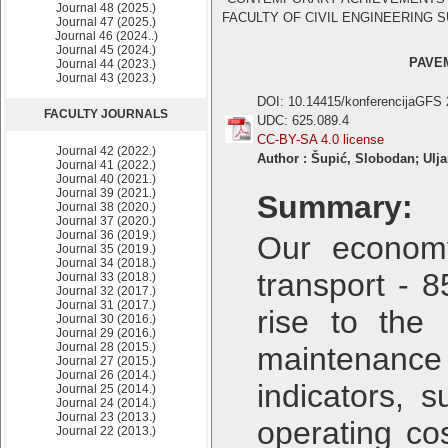
Journal 48 (2025.)
FACULTY OF CIVIL ENGINEERING SUB
Journal 47 (2025.)
Journal 46 (2024..)
Journal 45 (2024.)
PAVE
Journal 44 (2023.)
Journal 43 (2023.)
DOI: 10.14415/konferencijaGFS
FACULTY JOURNALS
UDC: 625.089.4
CC-BY-SA 4.0 license
Journal 42 (2022.)
Author : Šupić, Slobodan; Ulja
Journal 41 (2022.)
Journal 40 (2021.)
Journal 39 (2021.)
Summary:
Journal 38 (2020.)
Journal 37 (2020.)
Journal 36 (2019.)
Our economy
Journal 35 (2019.)
Journal 34 (2018.)
transport - 
Journal 33 (2018.)
Journal 32 (2017.)
Journal 31 (2017.)
rise to the
Journal 30 (2016.)
Journal 29 (2016.)
Journal 28 (2015.)
maintenance
Journal 27 (2015.)
Journal 26 (2014.)
indicators, 
Journal 25 (2014.)
Journal 24 (2014.)
Journal 23 (2013.)
operating co
Journal 22 (2013.)