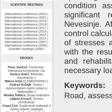
condition a
SCIENTIFIC MEETINGS
significant
International conference (2024.)
International conference (2021.)
International conference (2019.)
Nevesinje. A
International conference (2018.)
International conference (2017.)
control calcu
International conference (2016.)
International conference (2015.)
International conference (2014.)
of stresses 
International conference (2007.)
International conference (2006.)
Scientific meetings (1999.)
with the res
EBOOKS
and rehabili
Petar Santrač
: Fundiranje -
necessary loa
Interakcija konstrukcije i tla
Danica Goleš
: Betonske
konstrukcije 1
Milena Grbić
:ELEMENTARNO.1
Keywords:
Andrea Rožnjik
: Testovi i
reprezentativni ispitni zadaci iz
Matematike 3
Road, assessm
Monika Štiklica
: Dizajn enterijera
Ljiljana Kozarić
: Drvene
konstrukcije
Arpad Čeh
: Građevinski materijali 2
Zbirka rešenih zadataka