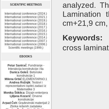
analyzed. T
SCIENTIFIC MEETINGS
Lamination t
International conference (2024.)
International conference (2021.)
International conference (2019.)
cm+21,9 cm,
International conference (2018.)
International conference (2017.)
International conference (2016.)
International conference (2015.)
Keywords:
International conference (2014.)
International conference (2007.)
International conference (2006.)
cross laminat
Scientific meetings (1999.)
EBOOKS
Petar Santrač
: Fundiranje -
Interakcija konstrukcije i tla
Danica Goleš
: Betonske
konstrukcije 1
Milena Grbić
:ELEMENTARNO.1
Andrea Rožnjik
: Testovi i
reprezentativni ispitni zadaci iz
Matematike 3
Monika Štiklica
: Dizajn enterijera
Ljiljana Kozarić
: Drvene
konstrukcije
Arpad Čeh
: Građevinski materijali 2
Zbirka rešenih zadataka