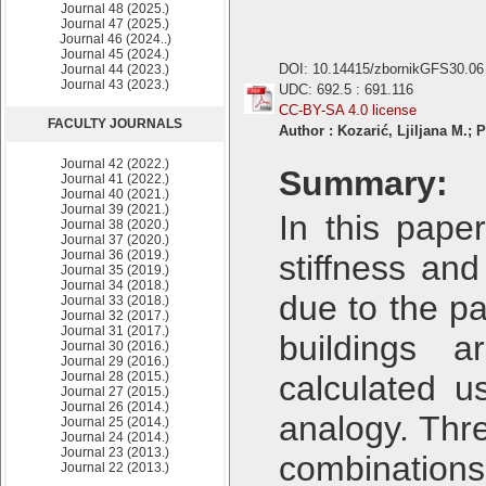
Journal 48 (2025.)
Journal 47 (2025.)
Journal 46 (2024..)
Journal 45 (2024.)
DOI: 10.14415/zbornikGFS30.06
Journal 44 (2023.)
Journal 43 (2023.)
UDC: 692.5 : 691.116
CC-BY-SA 4.0 license
FACULTY JOURNALS
Author : Kozarić, Ljiljana M.; 
Journal 42 (2022.)
Summary:
Journal 41 (2022.)
Journal 40 (2021.)
Journal 39 (2021.)
In this paper
Journal 38 (2020.)
Journal 37 (2020.)
Journal 36 (2019.)
stiffness an
Journal 35 (2019.)
Journal 34 (2018.)
due to the pa
Journal 33 (2018.)
Journal 32 (2017.)
Journal 31 (2017.)
buildings a
Journal 30 (2016.)
Journal 29 (2016.)
Journal 28 (2015.)
calculated 
Journal 27 (2015.)
Journal 26 (2014.)
analogy. Thre
Journal 25 (2014.)
Journal 24 (2014.)
Journal 23 (2013.)
combination
Journal 22 (2013.)