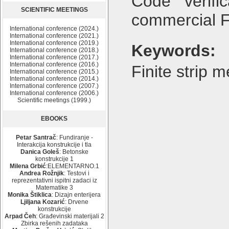
Code verifi
SCIENTIFIC MEETINGS
commercial 
International conference (2024.)
International conference (2021.)
International conference (2019.)
Keywords:
International conference (2018.)
International conference (2017.)
International conference (2016.)
Finite strip 
International conference (2015.)
International conference (2014.)
International conference (2007.)
International conference (2006.)
Scientific meetings (1999.)
EBOOKS
Petar Santrač
: Fundiranje -
Interakcija konstrukcije i tla
Danica Goleš
: Betonske
konstrukcije 1
Milena Grbić
:ELEMENTARNO.1
Andrea Rožnjik
: Testovi i
reprezentativni ispitni zadaci iz
Matematike 3
Monika Štiklica
: Dizajn enterijera
Ljiljana Kozarić
: Drvene
konstrukcije
Arpad Čeh
: Građevinski materijali 2
Zbirka rešenih zadataka