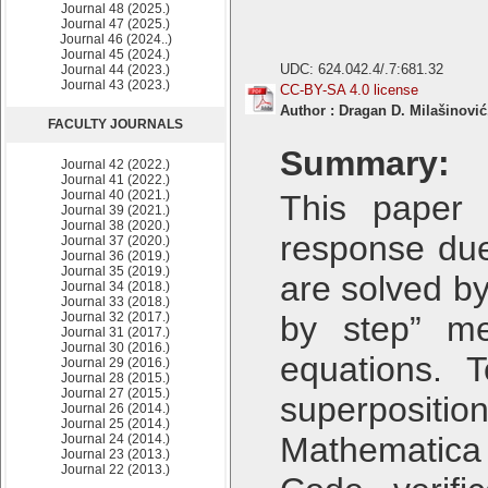
Journal 48 (2025.)
Journal 47 (2025.)
Journal 46 (2024..)
Journal 45 (2024.)
UDC: 624.042.4/.7:681.32
Journal 44 (2023.)
Journal 43 (2023.)
CC-BY-SA 4.0 license
Author : Dragan D. Milašinovi
FACULTY JOURNALS
Summary:
Journal 42 (2022.)
Journal 41 (2022.)
Journal 40 (2021.)
This paper 
Journal 39 (2021.)
Journal 38 (2020.)
response due
Journal 37 (2020.)
Journal 36 (2019.)
Journal 35 (2019.)
are solved by
Journal 34 (2018.)
Journal 33 (2018.)
Journal 32 (2017.)
by step” me
Journal 31 (2017.)
Journal 30 (2016.)
equations. 
Journal 29 (2016.)
Journal 28 (2015.)
Journal 27 (2015.)
superpositi
Journal 26 (2014.)
Journal 25 (2014.)
Mathematica
Journal 24 (2014.)
Journal 23 (2013.)
Journal 22 (2013.)