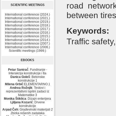
road network
SCIENTIFIC MEETINGS
between tire
International conference (2024.)
International conference (2021.)
International conference (2019.)
International conference (2018.)
Keywords:
International conference (2017.)
International conference (2016.)
International conference (2015.)
Traffic safety
International conference (2014.)
International conference (2007.)
International conference (2006.)
Scientific meetings (1999.)
EBOOKS
Petar Santrač
: Fundiranje -
Interakcija konstrukcije i tla
Danica Goleš
: Betonske
konstrukcije 1
Milena Grbić
:ELEMENTARNO.1
Andrea Rožnjik
: Testovi i
reprezentativni ispitni zadaci iz
Matematike 3
Monika Štiklica
: Dizajn enterijera
Ljiljana Kozarić
: Drvene
konstrukcije
Arpad Čeh
: Građevinski materijali 2
Zbirka rešenih zadataka