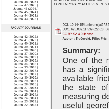
Journal 48 (2025.)
CONTEMPORARY ACHIEVEMENTS IN CI
Journal 47 (2025.)
Journal 46 (2024..)
Journal 45 (2024.)
Journal 44 (2023.)
Journal 43 (2023.)
DOI: 10.14415/konferencijaGFS
FACULTY JOURNALS
UDC: 625.089.11:539.622:614.86
CC-BY-SA 4.0 license
Journal 42 (2022.)
Author : Trpčevski, Filip; Fric,
Journal 41 (2022.)
Journal 40 (2021.)
Journal 39 (2021.)
Summary:
Journal 38 (2020.)
Journal 37 (2020.)
Journal 36 (2019.)
One of the m
Journal 35 (2019.)
Journal 34 (2018.)
has a signifi
Journal 33 (2018.)
Journal 32 (2017.)
Journal 31 (2017.)
available fri
Journal 30 (2016.)
Journal 29 (2016.)
Journal 28 (2015.)
the state of
Journal 27 (2015.)
Journal 26 (2014.)
measuring de
Journal 25 (2014.)
Journal 24 (2014.)
Journal 23 (2013.)
useful geore
Journal 22 (2013.)