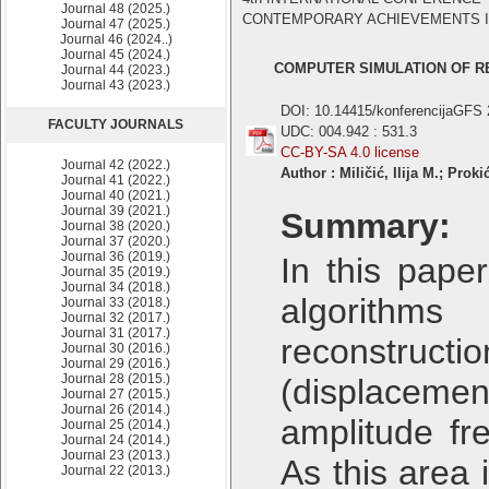
Journal 48 (2025.)
CONTEMPORARY ACHIEVEMENTS IN CI
Journal 47 (2025.)
Journal 46 (2024..)
Journal 45 (2024.)
COMPUTER SIMULATION OF RE
Journal 44 (2023.)
Journal 43 (2023.)
DOI: 10.14415/konferencijaGFS
FACULTY JOURNALS
UDC: 004.942 : 531.3
CC-BY-SA 4.0 license
Journal 42 (2022.)
Author : Miličić, Ilija M.; Pro
Journal 41 (2022.)
Journal 40 (2021.)
Journal 39 (2021.)
Summary:
Journal 38 (2020.)
Journal 37 (2020.)
Journal 36 (2019.)
In this pape
Journal 35 (2019.)
Journal 34 (2018.)
algorithms
Journal 33 (2018.)
Journal 32 (2017.)
Journal 31 (2017.)
reconstructi
Journal 30 (2016.)
Journal 29 (2016.)
Journal 28 (2015.)
(displacemen
Journal 27 (2015.)
Journal 26 (2014.)
amplitude fr
Journal 25 (2014.)
Journal 24 (2014.)
Journal 23 (2013.)
As this area 
Journal 22 (2013.)