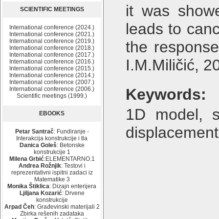
it was showe
SCIENTIFIC MEETINGS
leads to canc
International conference (2024.)
International conference (2021.)
International conference (2019.)
the response
International conference (2018.)
International conference (2017.)
I.M.Miličić, 2
International conference (2016.)
International conference (2015.)
International conference (2014.)
International conference (2007.)
International conference (2006.)
Keywords:
Scientific meetings (1999.)
1D model, si
EBOOKS
displacement
Petar Santrač
: Fundiranje -
Interakcija konstrukcije i tla
Danica Goleš
: Betonske
konstrukcije 1
Milena Grbić
:ELEMENTARNO.1
Andrea Rožnjik
: Testovi i
reprezentativni ispitni zadaci iz
Matematike 3
Monika Štiklica
: Dizajn enterijera
Ljiljana Kozarić
: Drvene
konstrukcije
Arpad Čeh
: Građevinski materijali 2
Zbirka rešenih zadataka