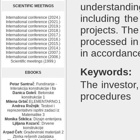
understandin
SCIENTIFIC MEETINGS
including th
International conference (2024.)
International conference (2021.)
International conference (2019.)
projects. Th
International conference (2018.)
International conference (2017.)
processed in
International conference (2016.)
International conference (2015.)
International conference (2014.)
in accordance
International conference (2007.)
International conference (2006.)
Scientific meetings (1999.)
Keywords:
EBOOKS
The investor,
Petar Santrač
: Fundiranje -
Interakcija konstrukcije i tla
Danica Goleš
: Betonske
procedures
konstrukcije 1
Milena Grbić
:ELEMENTARNO.1
Andrea Rožnjik
: Testovi i
reprezentativni ispitni zadaci iz
Matematike 3
Monika Štiklica
: Dizajn enterijera
Ljiljana Kozarić
: Drvene
konstrukcije
Arpad Čeh
: Građevinski materijali 2
Zbirka rešenih zadataka