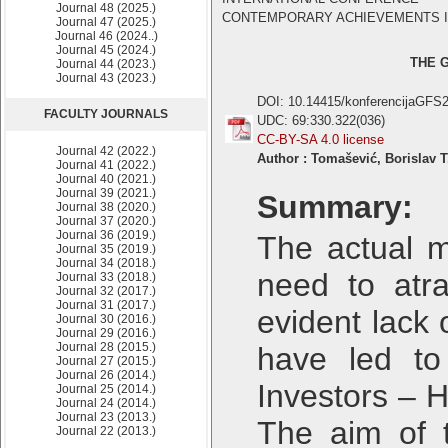
Journal 48 (2025.)
CONTEMPORARY ACHIEVEMENTS IN CI
Journal 47 (2025.)
Journal 46 (2024..)
Journal 45 (2024.)
THE G
Journal 44 (2023.)
Journal 43 (2023.)
DOI: 10.14415/konferencijaGFS
FACULTY JOURNALS
UDC: 69:330.322(036)
CC-BY-SA 4.0 license
Journal 42 (2022.)
Author : Tomašević, Borislav T
Journal 41 (2022.)
Journal 40 (2021.)
Journal 39 (2021.)
Summary:
Journal 38 (2020.)
Journal 37 (2020.)
Journal 36 (2019.)
The actual m
Journal 35 (2019.)
Journal 34 (2018.)
need to atra
Journal 33 (2018.)
Journal 32 (2017.)
Journal 31 (2017.)
evident lack
Journal 30 (2016.)
Journal 29 (2016.)
Journal 28 (2015.)
have led to
Journal 27 (2015.)
Journal 26 (2014.)
Investors – H
Journal 25 (2014.)
Journal 24 (2014.)
Journal 23 (2013.)
The aim of t
Journal 22 (2013.)