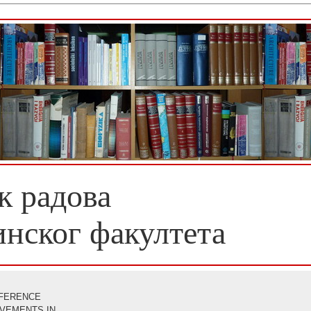
к радова
инског факултета
NFERENCE
VEMENTS IN