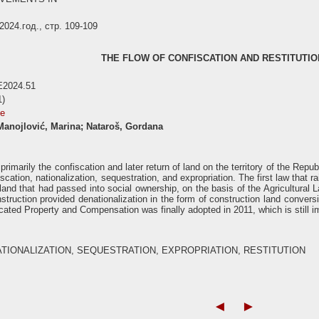
24.год., стр. 109-109
THE FLOW OF CONFISCATION AND RESTITUTIO
E2024.51
1)
se
Manojlović, Marina; Nataroš, Gordana
rimarily the confiscation and later return of land on the territory of the Repub
fiscation, nationalization, sequestration, and expropriation. The first law that 
 land that had passed into social ownership, on the basis of the Agricultural 
truction provided denationalization in the form of construction land conver
scated Property and Compensation was finally adopted in 2011, which is still 
ATIONALIZATION, SEQUESTRATION, EXPROPRIATION, RESTITUTION
◄
►