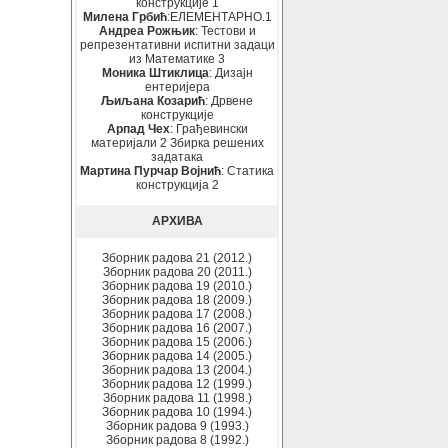
конструкције 1
Милена Грбић
:ЕЛЕМЕНТАРНО.1
Андреа Рожњик
: Тестови и
репрезентативни испитни задаци
из Математике 3
Моника Штиклица
: Дизајн
ентеријера
Љиљана Козарић
: Дрвене
конструкције
Арпад Чех
: Грађевински
материјали 2 Збирка решених
задатака
Мартина Пурчар Војнић
: Статика
конструкција 2
АРХИВА
Зборник радова 21 (2012.)
Зборник радова 20 (2011.)
Зборник радова 19 (2010.)
Зборник радова 18 (2009.)
Зборник радова 17 (2008.)
Зборник радова 16 (2007.)
Зборник радова 15 (2006.)
Зборник радова 14 (2005.)
Зборник радова 13 (2004.)
Зборник радова 12 (1999.)
Зборник радова 11 (1998.)
Зборник радова 10 (1994.)
Зборник радова 9 (1993.)
Зборник радова 8 (1992.)