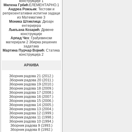
конструкције 1
Милена Грбић
:ЕЛЕМЕНТАРНО.1
Андреа Рожњик
: Тестови и
репрезентативни испитни задаци
из Математике 3
Моника Штиклица
: Дизајн
ентеријера
Љиљана Козарић
: Дрвене
конструкције
Арпад Чех
: Грађевински
материјали 2 Збирка решених
задатака
Мартина Пурчар Војнић
: Статика
конструкција 2
АРХИВА
Зборник радова 21 (2012.)
Зборник радова 20 (2011.)
Зборник радова 19 (2010.)
Зборник радова 18 (2009.)
Зборник радова 17 (2008.)
Зборник радова 16 (2007.)
Зборник радова 15 (2006.)
Зборник радова 14 (2005.)
Зборник радова 13 (2004.)
Зборник радова 12 (1999.)
Зборник радова 11 (1998.)
Зборник радова 10 (1994.)
Зборник радова 9 (1993.)
Зборник радова 8 (1992.)